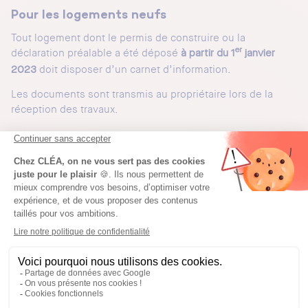
Pour les logements neufs
Tout logement dont le permis de construire ou la
déclaration préalable a été déposé
er
à partir du 1
janvier
doit disposer d’un carnet d’information.
2023
Les documents sont transmis au propriétaire lors de la
réception des travaux.
Pour les logements existants faisant l’objet de
travaux énergétiques
Le carnet devient également obligatoire lorsqu’un
logement existant fait l’objet de
travaux ayant une
incidence sur sa performance énergétique
, comme :
des travaux d’isolation ;
le remplacement d’un système de chauffage ;
la modification d’une ventilation ;
le changement de parois vitrées ;
etc.