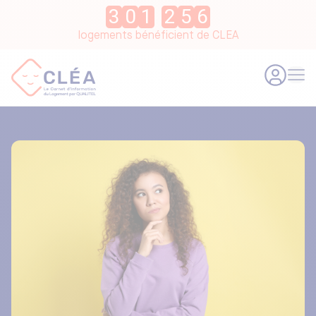
3
0
1
2
5
6
logements bénéficient de CLEA