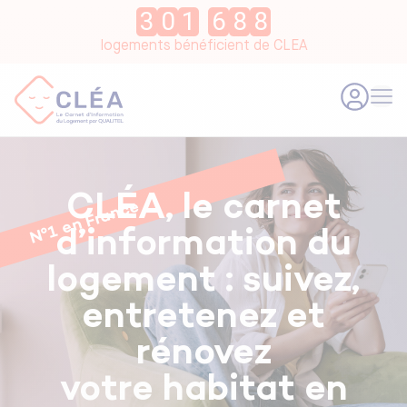
3
0
1
6
8
8
logements bénéficient de CLEA
CLÉA, le carnet
N°1 en France
d’information du
logement : suivez,
entretenez et
rénovez
votre habitat en